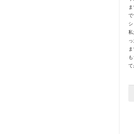
ま
で
シ
私
っ
ま
も
て