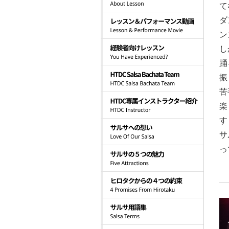
て
ダ
ン
し
踊
振
苦
楽
す
サ
っ