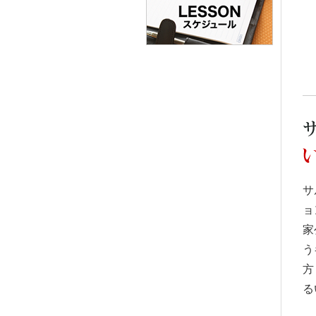
サ
ョ
家
う
方
る