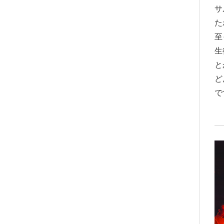
サ
た
至
生
と
ど
で