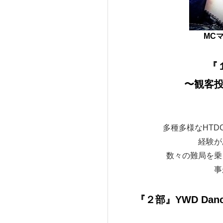
MC
『
〜観客
多種多様なHT
経験が
数々の難局を乗
事
『２部』YWD Dance T