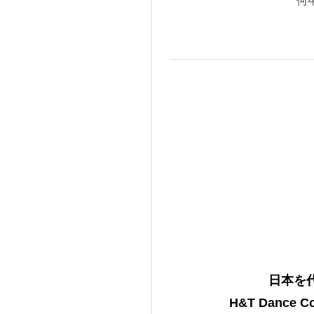
何
日本を代
H&T Danc