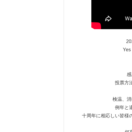
2
Ye
感
投票方
検温、消
例年と
十周年に相応しい皆様